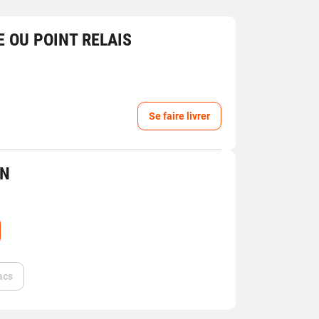
E OU POINT RELAIS
Se faire livrer
IN
acs