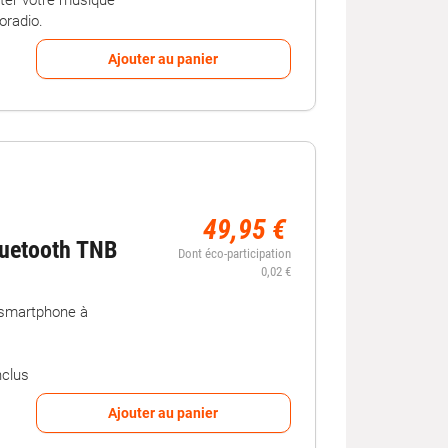
oradio.
Ajouter au panier
49,95 €
luetooth TNB
Dont éco-participation
0,02 €
 smartphone à
nclus
Ajouter au panier