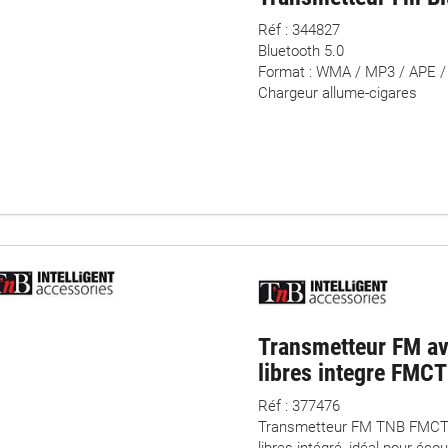
Réf : 344827
Bluetooth 5.0
Format : WMA / MP3 / APE 
Chargeur allume-cigares
Transmetteur FM av
libres integre FMC
Réf : 377476
Transmetteur FM TNB FMCT1
libres intégré, idéal pour éc