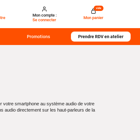
vide
Mon compte :
tre
Mon panier
Se connecter
Promotions
Prendre RDV en atelier
er votre smartphone au système audio de votre
s audio directement sur les haut-parleurs de la
 voiture
simples à utiliser. Ils permettent
etooth intégrée.