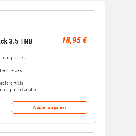
 ?
transmet le son vers l’autoradio grâce à une
 sur le transmetteur et de régler l’autoradio sur
 ou livres audio sans avoir à remplacer l’autoradio
18,95 €
ack 3.5 TNB
 smartphone à
 un microphone et des commandes permettant de
cherche des
echarger votre smartphone pendant vos
référentiels
jets ou lorsque vous utilisez votre téléphone
nore par la touche
 ?
Ajouter au panier