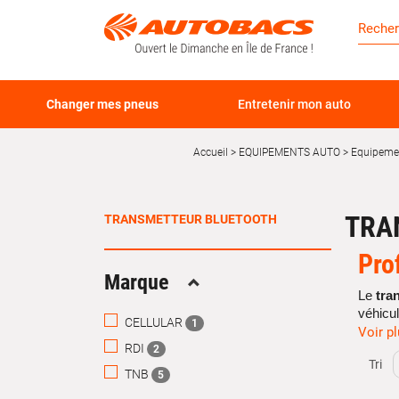
Changer mes pneus
Entretenir mon auto
Accueil
EQUIPEMENTS AUTO
Equipemen
TRA
TRANSMETTEUR BLUETOOTH
Pro
Marque
Replier
Le
tra
véhicul
CELLULAR
1
voiture
Voir p
RDI
2
Chez A
Tri
TNB
notamm
5