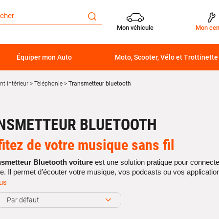
Mon véhicule
Mon cen
Équiper mon Auto
Moto, Scooter, Vélo et Trottinette
t intérieur
Téléphonie
Transmetteur bluetooth
NSMETTEUR BLUETOOTH
fitez de votre musique sans fil
nsmetteur Bluetooth voiture
est une solution pratique pour connect
e. Il permet d’écouter votre musique, vos podcasts ou vos application
.
lus
utobacs, découvrez une sélection de
transmetteurs Bluetooth pour
Par défaut
ent de moderniser un autoradio qui ne dispose pas de connexion Blu