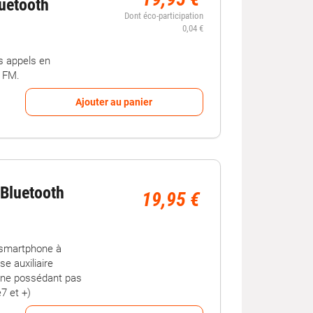
uetooth
Dont éco-participation
0,04 €
s appels en
o FM.
Ajouter au panier
Bluetooth
19,95 €
 smartphone à
se auxiliaire
s ne possédant pas
e7 et +)