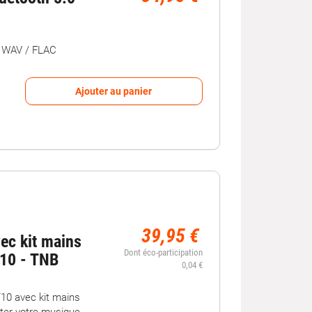
/ WAV / FLAC
Ajouter au panier
39,95 €
ec kit mains
Dont éco-participation
T10 - TNB
0,04 €
0 avec kit mains
outer votre musique