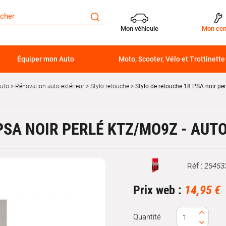
Mon véhicule
Mon cen
Équiper mon Auto
Moto, Scooter, Vélo et Trottinette
auto
Rénovation auto extérieur
Stylo retouche
Stylo de retouche 18 PSA noir p
PSA NOIR PERLÉ KTZ/MO9Z - AUT
Réf :
25453
Marque
Prix web :
14,95 €
Quantité