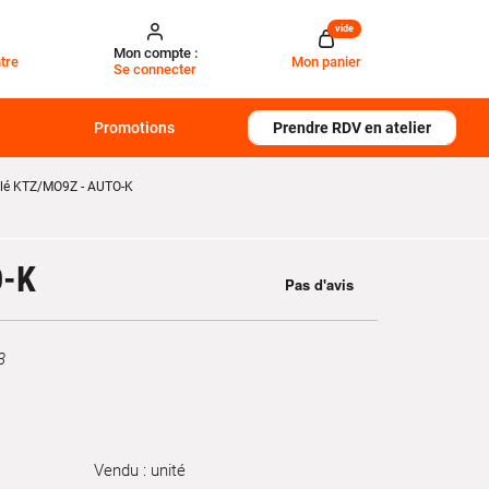
vide
Mon compte :
tre
Mon panier
Se connecter
Promotions
Prendre RDV en atelier
erlé KTZ/MO9Z - AUTO-K
O-K
3
Vendu : unité