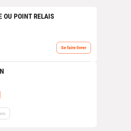
E OU POINT RELAIS
Se faire livrer
IN
acs