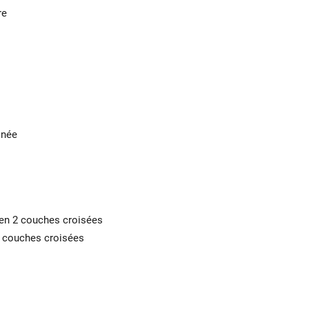
re
inée
en 2 couches croisées
2 couches croisées