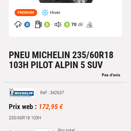
Hiver
PREMIUM
70
dB
B
B
B
Homologation
3PMSF
PNEU MICHELIN 235/60R18
103H PILOT ALPIN 5 SUV
Réf :
342637
Marque
Prix web :
172,95 €
235/60R18 103H
Prix total :