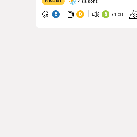
4 saisons
CONFORT
B
D
B
71
dB
Hom
3P