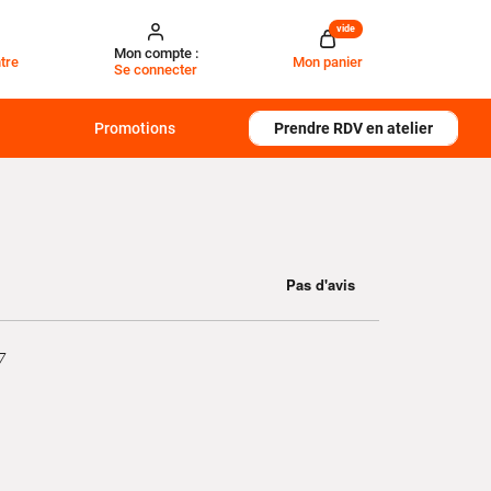
vide
Mon compte :
tre
Mon panier
Se connecter
Promotions
Prendre RDV en atelier
7