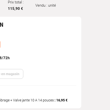
Prix total :
Vendu : unité
115,90 €
IN
48/72h
te en magasin
ibrage + Valve jante 10 A 14 pouces
: 16,95 €