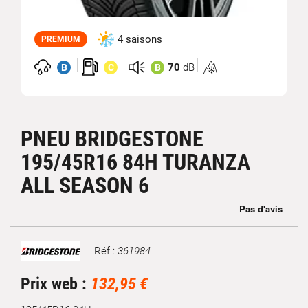
4 saisons
PREMIUM
70
dB
B
C
B
Homologation
3PMSF
PNEU BRIDGESTONE
195/45R16 84H TURANZA
ALL SEASON 6
Réf :
361984
Marque
Prix web :
132,95 €