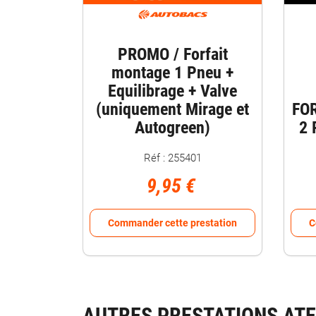
PROMO / Forfait
montage 1 Pneu +
Equilibrage + Valve
(uniquement Mirage et
FO
Autogreen)
2
Réf : 255401
9,95 €
Commander cette prestation
C
AUTRES PRESTATIONS ATE