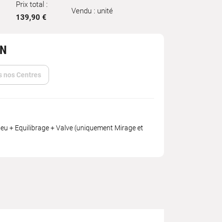
Prix total :
Vendu : unité
139,90 €
IN
s nos Centres
u + Equilibrage + Valve (uniquement Mirage et