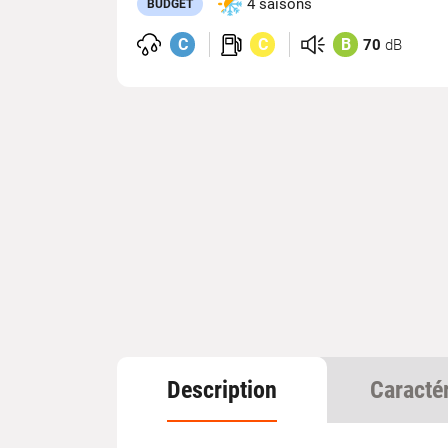
4 saisons
BUDGET
C
C
B
70
dB
Description
Caracté