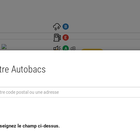
B
E
dB
A
Été
CONFORT
Pneu DUNLOP SP Sport
ntre Autobacs
255/40R18 95Y
Réf : 152168
A
seignez le champ ci-dessus.
C