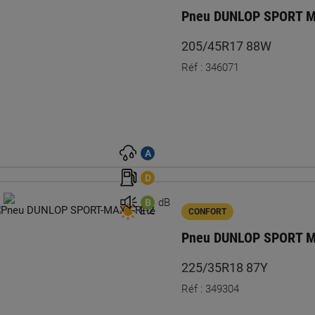
Pneu DUNLOP SPORT M
205/45R17 88W
Réf : 346071
A
D
dB
B
Été
CONFORT
Pneu DUNLOP SPORT 
225/35R18 87Y
Réf : 349304