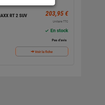
203,95 €
AXX RT 2 SUV
Unitaire TTC
En stock
Voir la fiche