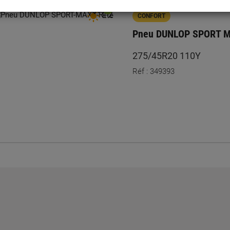
dB
B
Été
CONFORT
Pneu DUNLOP SPORT M
275/45R20 110Y
Réf : 349393