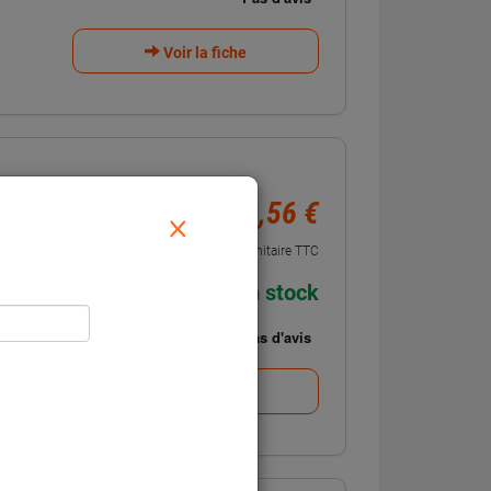
Voir la fiche
191,56 €
 Maxx GT
×
Unitaire TTC
En stock
Voir la fiche