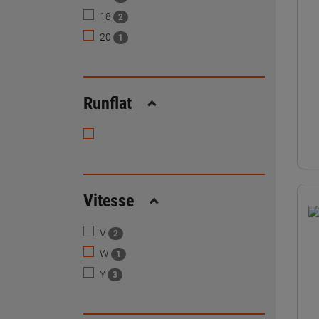
18
2
20
1
Runflat
Replier
Vitesse
Replier
V
2
W
1
Y
3