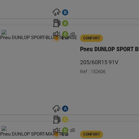
B
B
dB
B
Été
CONFORT
Pneu DUNLOP SPORT 
205/60R15 91V
Réf : 152606
A
C
dB
B
Été
CONFORT