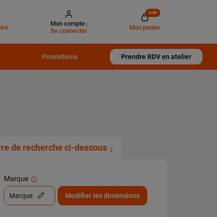
vide
Mon compte :
tre
Mon panier
Se connecter
Promotions
Prendre RDV en atelier
arre de recherche ci-dessous
↓
Marque
Marque
Modifier les dimensions