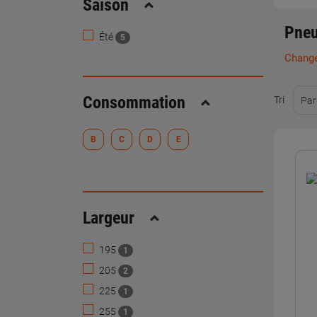
Saison
Replier
Pneu
Été
5
Change
Consommation
Tri
Par
Replier
B
C
D
E
Largeur
Replier
195
1
205
2
225
1
255
1