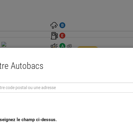
B
E
dB
A
Été
CONFORT
Pneu DUNLOP SP Sport
ntre Autobacs
255/40R18 95Y
Réf : 152168
A
seignez le champ ci-dessus.
C