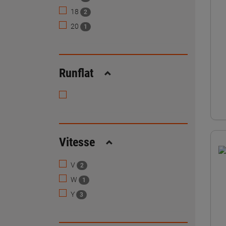
18
2
20
1
Runflat
Replier
Vitesse
Replier
V
2
W
1
Y
3