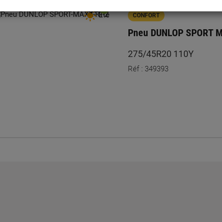
dB
B
Été
CONFORT
Pneu DUNLOP SPORT M
275/45R20 110Y
Réf : 349393