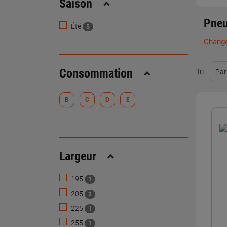
Saison
Replier
Pneu
Été
5
Change
Consommation
Tri
Par
Replier
B
C
D
E
Largeur
Replier
195
1
205
2
225
1
255
1