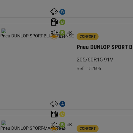
B
B
dB
B
Été
CONFORT
Pneu DUNLOP SPORT 
205/60R15 91V
Réf : 152606
A
C
dB
B
Été
CONFORT