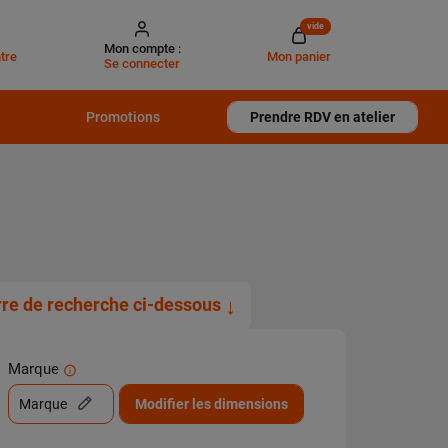
vide
Mon compte :
tre
Mon panier
Se connecter
Promotions
Prendre RDV en atelier
arre de recherche ci-dessous
↓
Marque
Marque
Modifier les dimensions