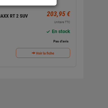
203,95 €
AXX RT 2 SUV
Unitaire TTC
En stock
Voir la fiche