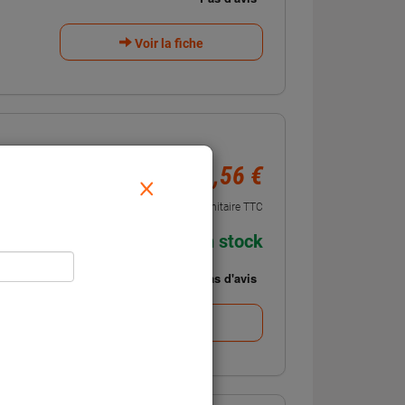
Voir la fiche
191,56 €
 Maxx GT
×
Unitaire TTC
En stock
Voir la fiche