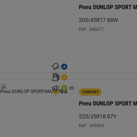
Pneu DUNLOP SPORT M
205/45R17 88W
Réf : 346071
A
D
dB
B
Été
CONFORT
Pneu DUNLOP SPORT 
225/35R18 87Y
Réf : 349304