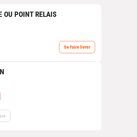
E OU POINT RELAIS
Se faire livrer
IN
acs