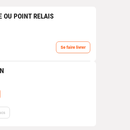
E OU POINT RELAIS
Se faire livrer
IN
acs