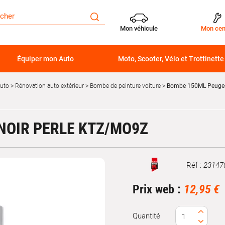
Mon véhicule
Mon cen
Équiper mon Auto
Moto, Scooter, Vélo et Trottinette
auto
Rénovation auto extérieur
Bombe de peinture voiture
Bombe 150ML Peugeot
NOIR PERLE KTZ/MO9Z
Réf :
23147
Marque
Prix web :
12,95 €
Quantité