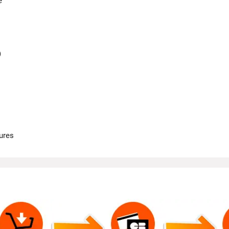
e
)
ures