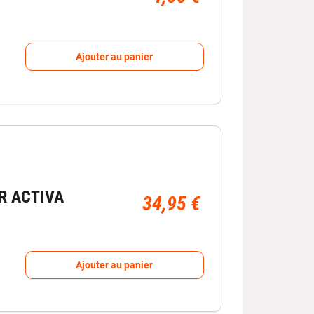
porte-vélos, skis) ;
Ajouter au panier
ransport.
transport.
.
té.
in de sécuriser vos équipements et voyager en
R ACTIVA
34,95 €
Ajouter au panier