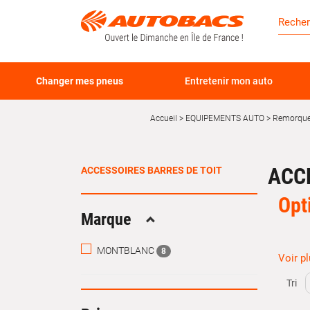
Changer mes pneus
Entretenir mon auto
Accueil
EQUIPEMENTS AUTO
Remorque,
ACC
ACCESSOIRES BARRES DE TOIT
Opt
Marque
Replier
MONTBLANC
8
Voir p
Les
ac
équipe
Tri
toit, l