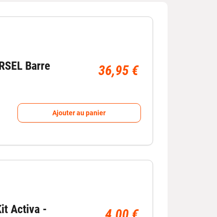
s de toit
comme des adaptateurs universels,
ortage. Ces accessoires permettent d’assurer une
de votre voiture. :contentReference[oaicite:0]
?
SEL Barre
36,95 €
Ajouter au panier
de portage sur le toit du véhicule :
compatibles.
es barres.
ur votre véhicule.
endommagé.
it Activa -
 ?
4,00 €