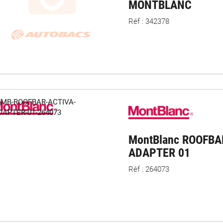
MONTBLANC
fiez la
compatibilité
avec votre modèle de barres de toit ;
Réf : 342378
isissez des accessoires adaptés au
type de portage
(coffre de toit, 
ilégiez des systèmes de fixation robustes et simples à installer ;
ectez les recommandations du fabricant pour garantir la sécurité du t
létez votre équipement de portage
es de toit
: la base indispensable pour installer vos équipements de 
res de toit
: augmentez la capacité de chargement de votre véhicule
e-vélos voiture
: transportez vos vélos facilement et en toute sécuri
utobacs, trouvez les accessoires pour barres de toit adaptés af
sérénité.
MontBlanc ROOFBA
ADAPTER 01
Réf : 264073