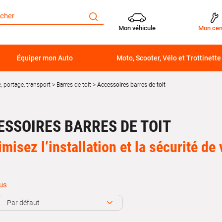
Mon véhicule
Mon cen
Équiper mon Auto
Moto, Scooter, Vélo et Trottinette
 portage, transport
Barres de toit
Accessoires barres de toit
ESSOIRES BARRES DE TOIT
imisez l’installation et la sécurité de
lus
cessoires pour barres de toit
sont essentiels pour améliorer l’install
ments de portage. Ils permettent d’adapter vos
barres de toit voitur
Par défaut
es porte-vélos ou les porte-skis, tout en garantissant une fixation solide