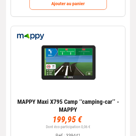
Ajouter au panier
MAPPY Maxi X795 Camp ‘‘camping-car’’ -
MAPPY
199,95 €
Dont éco-participation 0,06 €
Réf : 339441