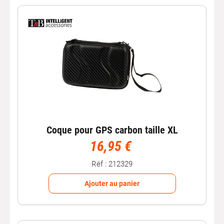
incluses ;
les
options de guidance
supplémentaires (trafic, POI,
zones de danger).
Chez Autobacs, découvrez notre gamme de GPS auto
performants pour toujours trouver le bon chemin, en
toute sécurité et avec tranquillité.
Coque pour GPS carbon taille XL
16,95 €
Réf : 212329
Ajouter au panier