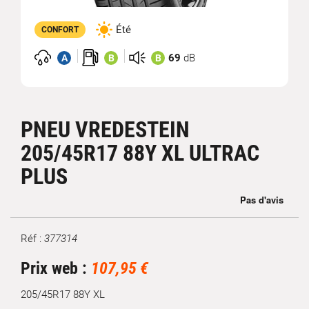
Été
CONFORT
69
dB
A
B
B
PNEU VREDESTEIN
205/45R17 88Y XL ULTRAC
PLUS
Réf :
377314
Marque
Prix web :
107,95 €
205/45R17 88Y XL