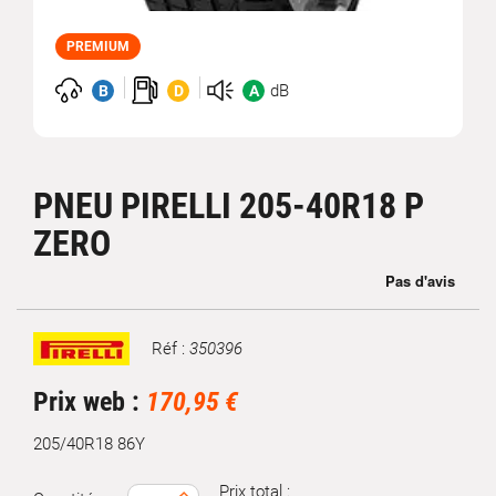
PREMIUM
dB
B
D
A
PNEU PIRELLI 205-40R18 P
ZERO
Réf :
350396
Marque
Prix web :
170,95 €
205/40R18 86Y
Prix total :