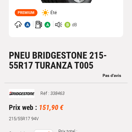
Été
PREMIUM
dB
A
A
B
PNEU BRIDGESTONE 215-
55R17 TURANZA T005
Réf :
338463
Marque
Prix web :
151,90 €
215/55R17 94V
Prix total :