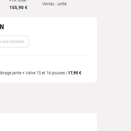
Prix total :
Vendu : unité
155,90 €
IN
s nos Centres
ibrage jante + Valve 15 et 16 pouces
: 17,95 €