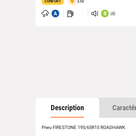
Été
CONFORT
A
B
dB
Description
Caracté
Pneu FIRESTONE 195/65R15 ROADHAWK