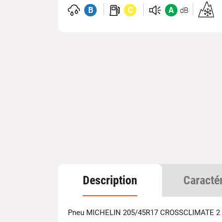
B
C
A
dB
Homolo
3PMSF
Description
Caracté
Pneu MICHELIN 205/45R17 CROSSCLIMATE 2