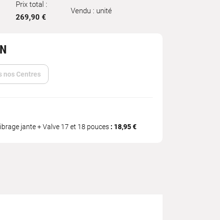
Prix total :
Vendu : unité
269,90 €
IN
s nos Centres
ibrage jante + Valve 17 et 18 pouces
: 18,95 €